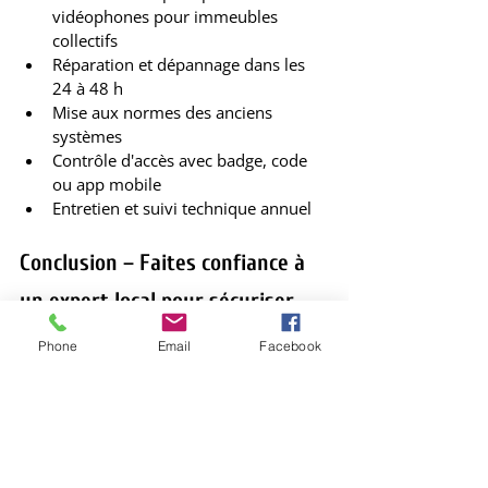
vidéophones pour immeubles 
collectifs
Réparation et dépannage dans les 
24 à 48 h
Mise aux normes des anciens 
systèmes
Contrôle d'accès avec badge, code 
ou app mobile
Entretien et suivi technique annuel
Conclusion – Faites confiance à 
un expert local pour sécuriser 
vos accès
Phone
Email
Facebook
Propriétaire ou syndic d’un immeuble 
collectif à Bruxelles, vous avez la 
responsabilité de garantir un accès 
sécurisé et conforme aux obligations 